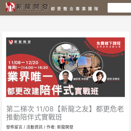
跳
至
主
要
內
容
第二梯次 11/08【新龍之友】都更危老
推動陪伴式實戰班
發佈留言
/
活動資訊
/ 作者:
新龍開發