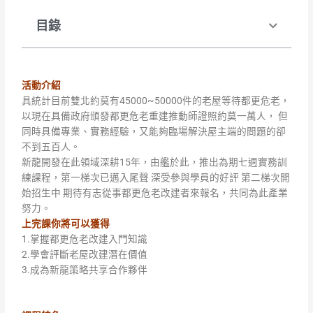
目錄
活動介紹
具統計目前雙北約莫有45000~50000件的老屋等待都更危老，
以現在具備政府頒發都更危老重建推動師證照約莫一萬人， 但
同時具備專業、實務經驗，又能夠臨場解決屋主端的問題的卻
不到五百人。
新龍開發在此領域深耕15年，由艦於此，推出為期七週實務訓
練課程，第一梯次已邁入尾聲 深受參與學員的好評 第二梯次開
始招生中 期待有志從事都更危老改建者來報名，共同為此產業
努力。
上完課你將可以獲得
1.掌握都更危老改建入門知識
2.學會評斷老屋改建潛在價值
3.成為新龍策略共享合作夥伴