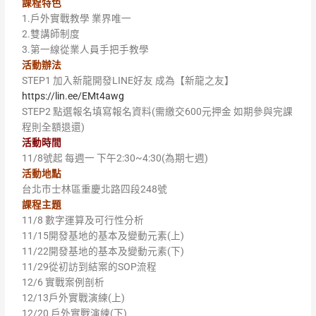
課程特色
1.戶外實戰教學 業界唯一
2.雙講師制度
3.第一線從業人員手把手教學
活動辦法
STEP1 加入新龍開發LINE好友 成為【新龍之友】
https://lin.ee/EMt4awg
STEP2 點選報名填寫報名資料(需繳交600元押金 如期參與完課
程則全額退還)
活動時間
11/8號起 每週一 下午2:30~4:30(為期七週)
活動地點
台北市士林區重慶北路四段248號
課程主題
11/8 數字運算及可行性分析
11/15開發基地的基本及變動元素(上)
11/22開發基地的基本及變動元素(下)
11/29從初訪到結案的SOP流程
12/6 實戰案例剖析
12/13戶外實戰演練(上)
12/20 戶外實戰演練(下)