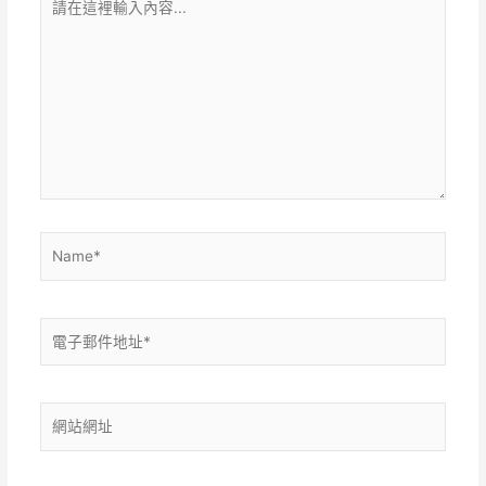
在
這
裡
輸
入
內
容...
Name*
電
子
郵
件
網
地
站
址
網
*
址