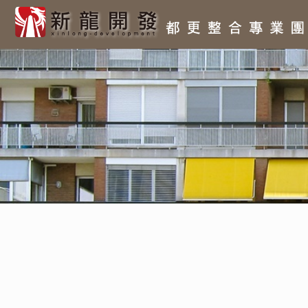
跳
至
主
要
內
容