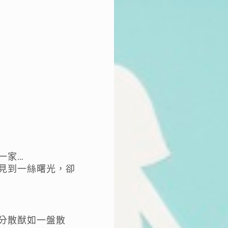
一家…
見到一絲曙光，卻
分散猷如一盤散