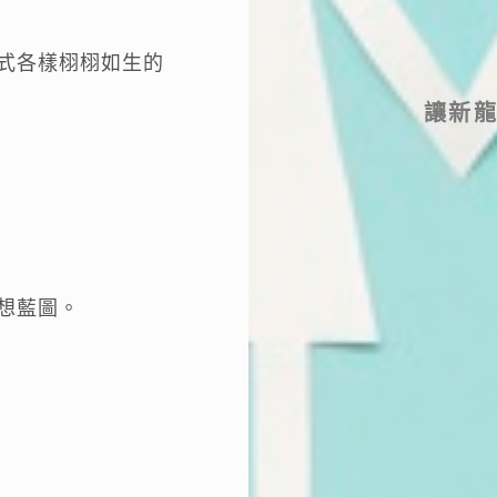
式各樣栩栩如生的
讓新
想藍圖。